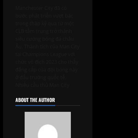
Manchester City đã có
bước phát triển vượt bậc
trong thập kỷ qua từ một
CLB tầm trung trở thành
siêu cường bóng đá châu
Âu. Thành tích của Man City
tại Champions League với
chức vô địch 2023 cho thấy
đẳng cấp của đội bóng này
ở đấu trường quốc tế.
Nhiều cầu thủ Man City
ABOUT THE AUTHOR