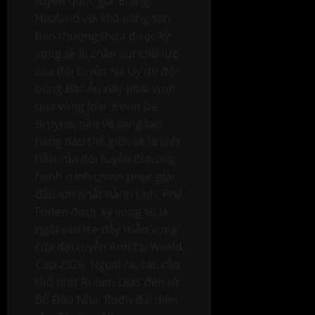
tuyển quốc gia. Erling
Haaland với khả năng săn
bàn thượng thừa được kỳ
vọng sẽ là chân sút chủ lực
của đội tuyển Na Uy dù đội
bóng Bắc Âu này phải vượt
qua vòng loại. Kevin De
Bruyne, tiền vệ sáng tạo
hàng đầu thế giới, sẽ là linh
hồn của đội tuyển Bỉ trong
hành trình chinh phục giải
đấu lớn nhất hành tinh. Phil
Foden được kỳ vọng sẽ là
ngôi sao trẻ đầy triển vọng
của đội tuyển Anh tại World
Cup 2026. Ngoài ra, các cầu
thủ như Ruben Dias đến từ
Bồ Đào Nha, Rodri đại diện