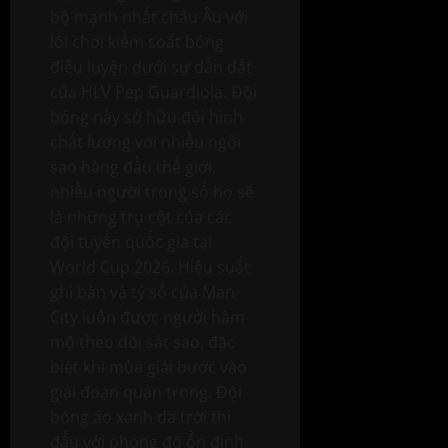
bộ mạnh nhất châu Âu với
lối chơi kiểm soát bóng
điêu luyện dưới sự dẫn dắt
của HLV Pep Guardiola. Đội
bóng này sở hữu đội hình
chất lượng với nhiều ngôi
sao hàng đầu thế giới,
nhiều người trong số họ sẽ
là những trụ cột của các
đội tuyển quốc gia tại
World Cup 2026. Hiệu suất
ghi bàn và tỷ số của Man
City luôn được người hâm
mộ theo dõi sát sao, đặc
biệt khi mùa giải bước vào
giai đoạn quan trọng. Đội
bóng áo xanh da trời thi
đấu với phong độ ổn định