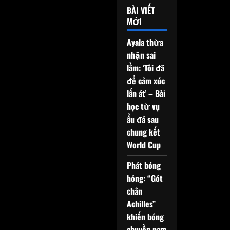
BÀI VIẾT
MỚI
Ayala thừa
nhận sai
lầm: ‘Tôi đã
để cảm xúc
lấn át’ – Bài
học từ vụ
ẩu đả sau
chung kết
World Cup
Phát bóng
hỏng: “Gót
chân
Achilles”
khiến bóng
chuyền nam