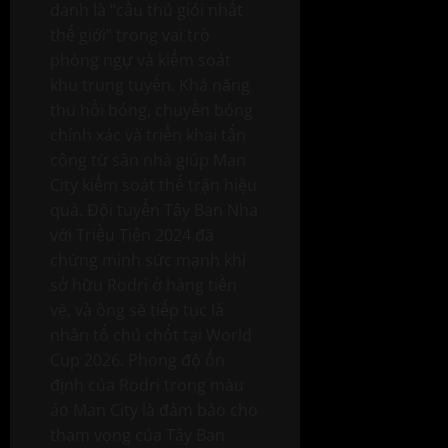
danh là “cầu thủ giỏi nhất
thế giới” trong vai trò
phòng ngự và kiểm soát
khu trung tuyến. Khả năng
thu hồi bóng, chuyền bóng
chính xác và triển khai tấn
công từ sân nhà giúp Man
City kiểm soát thế trận hiệu
quả. Đội tuyển Tây Ban Nha
với Triều Tiên 2024 đã
chứng minh sức mạnh khi
sở hữu Rodri ở hàng tiền
vệ, và ông sẽ tiếp tục là
nhân tố chủ chốt tại World
Cup 2026. Phong độ ổn
định của Rodri trong màu
áo Man City là đảm bảo cho
tham vọng của Tây Ban