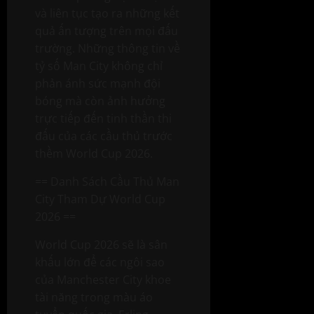
và liên tục tạo ra những kết
quả ấn tượng trên mọi đấu
trường. Những thông tin về
tỷ số Man City không chỉ
phản ánh sức mạnh đội
bóng mà còn ảnh hưởng
trực tiếp đến tinh thần thi
đấu của các cầu thủ trước
thềm World Cup 2026.
== Danh Sách Cầu Thủ Man
City Tham Dự World Cup
2026 ==
World Cup 2026 sẽ là sân
khấu lớn để các ngôi sao
của Manchester City khoe
tài năng trong màu áo