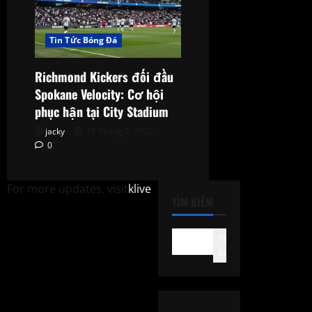
Tin Tức Bóng Đá
Richmond Kickers đối đầu
Spokane Velocity: Cơ hội
phục hận tại City Stadium
jacky
16 Tháng 7, 2026
0
For more updates, visit
klive
TÌM KIẾM
Tìm
kiếm