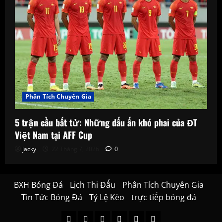
Phân Tích Chuyên Gia
5 trận cầu bất tử: Những dấu ấn khó phai của ĐT
Việt Nam tại AFF Cup
jacky
22 Tháng 7, 2026
0
BXH Bóng Đá
Lịch Thi Đấu
Phân Tích Chuyên Gia
Tin Tức Bóng Đá
Tỷ Lệ Kèo
trực tiếp bóng đá
BXH
Lịch
Phân
Tin
Tỷ
trực