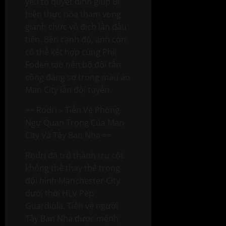
yếu tố quyết định giúp Bỉ
hiện thực hóa tham vọng
giành chức vô địch lần đầu
tiên. Bên cạnh đó, anh còn
có thể kết hợp cùng Phil
Foden tạo nên bộ đôi tấn
công đáng sợ trong màu áo
Man City lẫn đội tuyển.
== Rodri – Tiền Vệ Phòng
Ngự Quan Trọng Của Man
City Và Tây Ban Nha ==
Rodri đã trở thành trụ cột
không thể thay thế trong
đội hình Manchester City
dưới thời HLV Pep
Guardiola. Tiền vệ người
Tây Ban Nha được mệnh