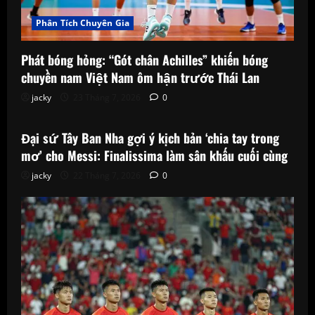
Phân Tích Chuyên Gia
Phát bóng hỏng: “Gót chân Achilles” khiến bóng
chuyền nam Việt Nam ôm hận trước Thái Lan
jacky
23 Tháng 7, 2026
0
Phân Tích Chuyên Gia
Đại sứ Tây Ban Nha gợi ý kịch bản ‘chia tay trong
mơ’ cho Messi: Finalissima làm sân khấu cuối cùng
jacky
22 Tháng 7, 2026
0