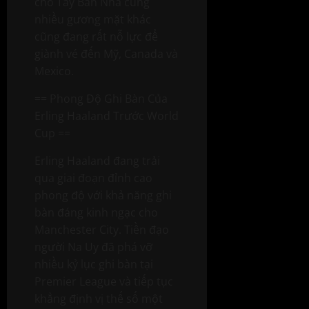
cho Tây Ban Nha cùng
nhiều gương mặt khác
cũng đang rất nỗ lực để
giành vé đến Mỹ, Canada và
Mexico.
== Phong Độ Ghi Bàn Của
Erling Haaland Trước World
Cup ==
Erling Haaland đang trải
qua giai đoạn đỉnh cao
phong độ với khả năng ghi
bàn đáng kinh ngạc cho
Manchester City. Tiền đạo
người Na Uy đã phá vỡ
nhiều kỷ lục ghi bàn tại
Premier League và tiếp tục
khẳng định vị thế số một