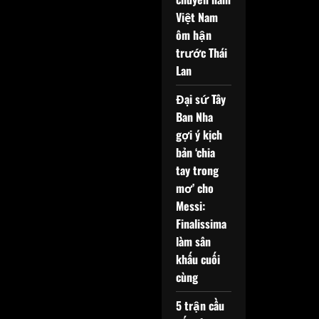
Việt Nam
ôm hận
trước Thái
Lan
Đại sứ Tây
Ban Nha
gợi ý kịch
bản ‘chia
tay trong
mơ’ cho
Messi:
Finalissima
làm sân
khấu cuối
cùng
5 trận cầu