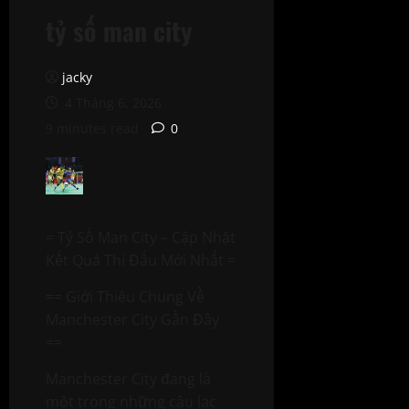
tỷ số man city
jacky
4 Tháng 6, 2026
9 minutes read
0
= Tỷ Số Man City – Cập Nhật
Kết Quả Thi Đấu Mới Nhất =
== Giới Thiệu Chung Về
Manchester City Gần Đây
==
Manchester City đang là
một trong những câu lạc