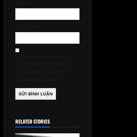
Email
*
Trang web
Lưu tên của tôi, email, và
trang web trong trình
duyệt này cho lần bình
luận kế tiếp của tôi.
RELATED STORIES