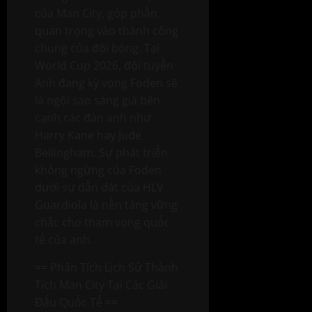
của Man City, góp phần
quan trọng vào thành công
chung của đội bóng. Tại
World Cup 2026, đội tuyển
Anh đang kỳ vọng Foden sẽ
là ngôi sao sáng giá bên
cạnh các đàn anh như
Harry Kane hay Jude
Bellingham. Sự phát triển
không ngừng của Foden
dưới sự dẫn dắt của HLV
Guardiola là nền tảng vững
chắc cho tham vọng quốc
tế của anh.
== Phân Tích Lịch Sử Thành
Tích Man City Tại Các Giải
Đấu Quốc Tế ==