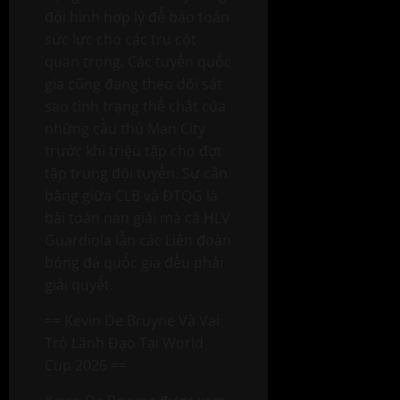
đội hình hợp lý để bảo toàn
sức lực cho các trụ cột
quan trọng. Các tuyển quốc
gia cũng đang theo dõi sát
sao tình trạng thể chất của
những cầu thủ Man City
trước khi triệu tập cho đợt
tập trung đội tuyển. Sự cân
bằng giữa CLB và ĐTQG là
bài toán nan giải mà cả HLV
Guardiola lẫn các Liên đoàn
bóng đá quốc gia đều phải
giải quyết.
== Kevin De Bruyne Và Vai
Trò Lãnh Đạo Tại World
Cup 2026 ==