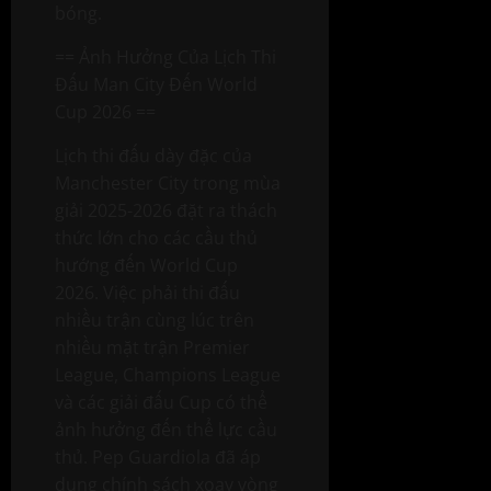
bóng.
== Ảnh Hưởng Của Lịch Thi
Đấu Man City Đến World
Cup 2026 ==
Lịch thi đấu dày đặc của
Manchester City trong mùa
giải 2025-2026 đặt ra thách
thức lớn cho các cầu thủ
hướng đến World Cup
2026. Việc phải thi đấu
nhiều trận cùng lúc trên
nhiều mặt trận Premier
League, Champions League
và các giải đấu Cup có thể
ảnh hưởng đến thể lực cầu
thủ. Pep Guardiola đã áp
dụng chính sách xoay vòng