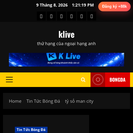
Skip
9 Tháng 8, 2026
1:21:20 PM
Đăng ký +88k
to
BXH
Lịch
Phân
Tin
Tỷ
trực
content
Bóng
Thi
Tích
Tức
Lệ
tiếp
klive
Đá
Đấu
Chuyên
Bóng
Kèo
bóng
Gia
Đá
đá
thứ hạng của ngoại hạng anh
BONGDA
Primary
Menu
Home
Tin Tức Bóng Đá
tỷ số man city
Tin Tức Bóng Đá