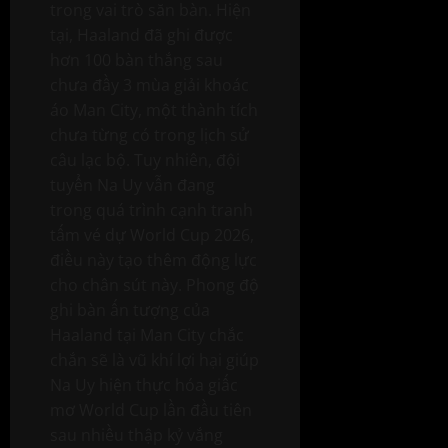
trong vai trò săn bàn. Hiện
tại, Haaland đã ghi được
hơn 100 bàn thắng sau
chưa đầy 3 mùa giải khoác
áo Man City, một thành tích
chưa từng có trong lịch sử
câu lạc bộ. Tuy nhiên, đội
tuyển Na Uy vẫn đang
trong quá trình cạnh tranh
tấm vé dự World Cup 2026,
điều này tạo thêm động lực
cho chân sút này. Phong độ
ghi bàn ấn tượng của
Haaland tại Man City chắc
chắn sẽ là vũ khí lợi hại giúp
Na Uy hiện thực hóa giấc
mơ World Cup lần đầu tiên
sau nhiều thập kỷ vắng