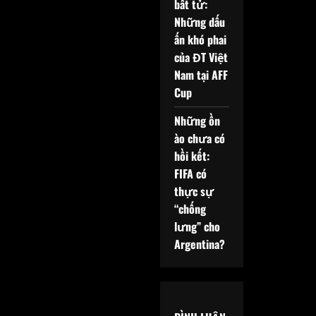
bất tử:
Những dấu
ấn khó phai
của ĐT Việt
Nam tại AFF
Cup
Những ồn
ào chưa có
hồi kết:
FIFA có
thực sự
“chống
lưng” cho
Argentina?