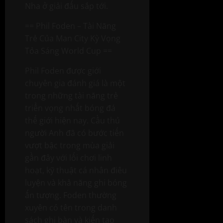
Nha ở giải đấu sắp tới.
== Phil Foden – Tài Năng
Trẻ Của Man City Kỳ Vọng
Tỏa Sáng World Cup ==
Phil Foden được giới
chuyên gia đánh giá là một
trong những tài năng trẻ
triển vọng nhất bóng đá
thế giới hiện nay. Cầu thủ
người Anh đã có bước tiến
vượt bậc trong mùa giải
gần đây với lối chơi linh
hoạt, kỹ thuật cá nhân điêu
luyện và khả năng ghi bóng
ấn tượng. Foden thường
xuyên có tên trong danh
sách ghi bàn và kiến tạo