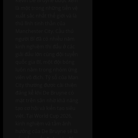
Kevin De Bruyne được xem
là một trong những tiền vệ
xuất sắc nhất thế giới và là
thủ lĩnh tinh thần của
Manchester City. Cầu thủ
người Bỉ đã có nhiều năm
kinh nghiệm thi đấu ở các
giải đấu lớn cùng đội tuyển
quốc gia Bỉ, một đội bóng
luôn nằm trong nhóm ứng
viên vô địch. Tỷ số của Man
City thường được cải thiện
đáng kể khi De Bruyne có
mặt trên sân nhờ khả năng
tạo cơ hội và kiến tạo siêu
việt. Tại World Cup 2026,
kinh nghiệm và tầm ảnh
hưởng của De Bruyne sẽ là