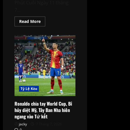
Phút Cuối Ngày 11 tháng
7...
Read
Read More
more
about
World
Cup
2026:
Phân
Tích
Tứ
Kết
–
Căng
Thẳng
Đến
Phút
Cuối
Tỷ Lệ Kèo
Ronaldo chia tay World Cup, Bỉ
hủy diệt Mỹ, Tây Ban Nha hiên
ngang vào Tứ kết
jacky
7 Tháng 7, 2026
0