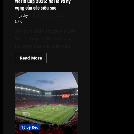
World Cup 2026: Nỗi lo và hy
vọng của các siêu sao
jacky
4 Tháng 7, 2026
0
Ám ảnh chấn thương trước
World Cup 2026: Nỗi lo và
hy vọng của các siêu sao...
Read
Read More
more
about
Ám
ảnh
chấn
thương
trước
World
Cup
2026:
Nỗi
lo
và
hy
vọng
của
Tỷ Lệ Kèo
các
siêu