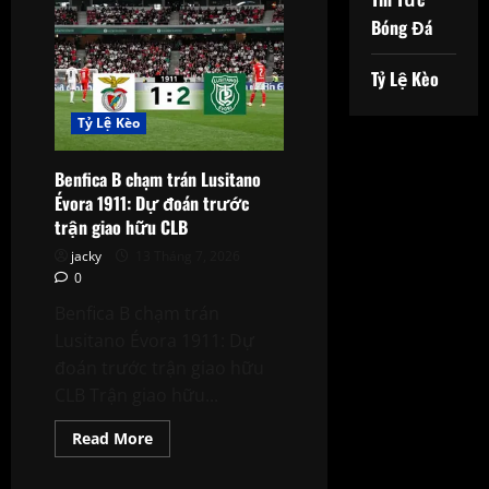
nề
trước
Bóng Đá
Brunswick
Juventus
tại
Tỷ Lệ Kèo
Australia
Cup
Tỷ Lệ Kèo
Benfica B chạm trán Lusitano
Évora 1911: Dự đoán trước
trận giao hữu CLB
jacky
13 Tháng 7, 2026
0
Benfica B chạm trán
Lusitano Évora 1911: Dự
đoán trước trận giao hữu
CLB Trận giao hữu...
Read
Read More
more
about
Benfica