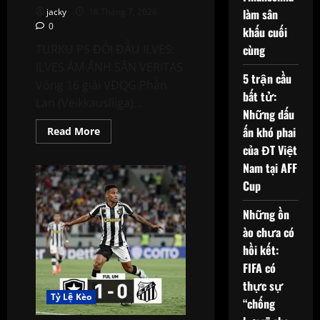
làm sân
jacky
18 Tháng 7, 2026
0
khấu cuối
cùng
TURKU PS ĐỐI ĐẦU ILVES:
ILVES ÁM ẢNH SÂN VERITAS
5 trận cầu
Vòng 16 giải VĐQG Phần
bất tử:
Lan (Veikkausliiga)...
Những dấu
ấn khó phai
Read
Read More
more
của ĐT Việt
about
TURKU
Nam tại AFF
PS
ĐỐI
Cup
ĐẦU
ILVES:
ILVES
Những ồn
ÁM
ào chưa có
ẢNH
SÂN
hồi kết:
VERITAS
FIFA có
thực sự
Tỷ Lệ Kèo
“chống