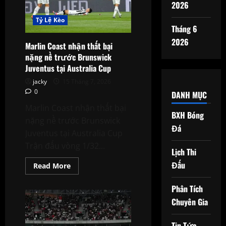
A
2026
nghẹt
thở
Tỷ Lệ Kèo
đến
Tháng 6
phút
cuối
2026
Marlin Coast nhận thất bại
nặng nề trước Brunswick
Juventus tại Australia Cup
jacky
15 Tháng 7, 2026
0
DANH MỤC
Marlin Coast nhận thất bại
BXH Bóng
nặng nề trước Brunswick
Đá
Juventus tại Australia Cup
Trận đấu vòng 1/32...
Lịch Thi
Đấu
Read
Read More
more
about
Marlin
Phân Tích
Coast
Chuyên Gia
nhận
thất
bại
nặng
Tin Tức