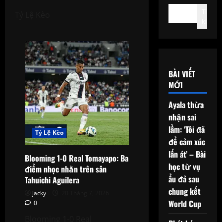
Tìm
Tỷ Lệ Kèo
kiếm
BÀI VIẾT
MỚI
Ayala thừa
nhận sai
lầm: ‘Tôi đã
Tỷ Lệ Kèo
để cảm xúc
lấn át’ – Bài
Blooming 1-0 Real Tomayapo: Ba
học từ vụ
điểm nhọc nhằn trên sân
ẩu đả sau
Tahuichi Aguilera
chung kết
jacky
20 Tháng 7, 2026
World Cup
0
Blooming 1-0 Real