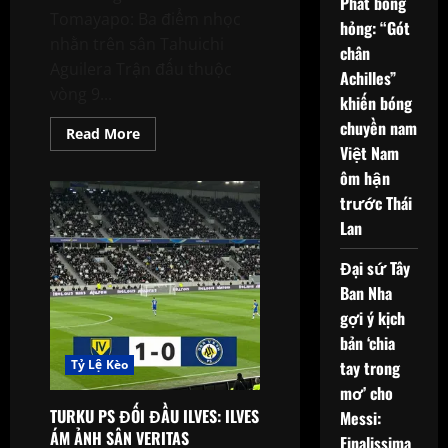
Phát bóng
Tomayapo: Ba điểm nhọc
hỏng: “Gót
nhằn trên sân Tahuichi
chân
Aguilera Trận đấu thuộc
Achilles”
vòng 9...
khiến bóng
chuyền nam
Read
Read More
more
Việt Nam
about
Blooming
ôm hận
1-
trước Thái
0
Real
Lan
Tomayapo:
Ba
điểm
Đại sứ Tây
nhọc
nhằn
Ban Nha
trên
sân
gợi ý kịch
Tahuichi
bản ‘chia
Aguilera
tay trong
Tỷ Lệ Kèo
mơ’ cho
TURKU PS ĐỐI ĐẦU ILVES: ILVES
Messi:
ÁM ẢNH SÂN VERITAS
Finalissima