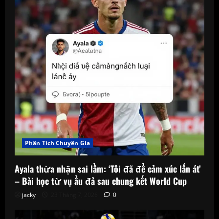
Nam,
Phân Tích Chuyên Gia
Ayala thừa nhận sai lầm: ‘Tôi đã để cảm xúc lấn át’
– Bài học từ vụ ẩu đả sau chung kết World Cup
jacky
23 Tháng 7, 2026
0