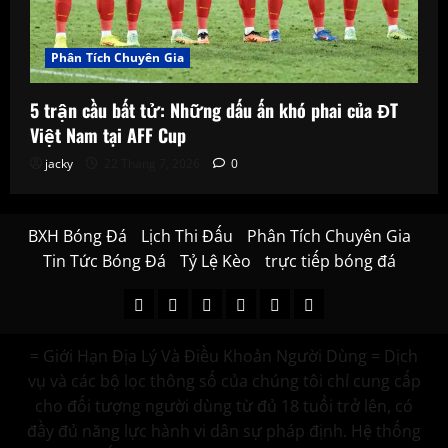
Phân Tích Chuyên Gia
5 trận cầu bất tử: Những dấu ấn khó phai của ĐT
Việt Nam tại AFF Cup
jacky
22 Tháng 7, 2026
0
BXH Bóng Đá
Lịch Thi Đấu
Phân Tích Chuyên Gia
Tin Tức Bóng Đá
Tỷ Lệ Kèo
trực tiếp bóng đá
BXH
Lịch
Phân
Tin
Tỷ
trực
Bóng
Thi
Tích
Tức
Lệ
tiếp
= Giới Hạn Địa Lý Và Điều Khoản Người Dùng = Dịch
Đá
Đấu
Chuyên
Bóng
Kèo
bóng
vụ và các bộ lọc thông số của chúng tôi chỉ cung cấp
Gia
Đá
đá
cho đối tượng người dùng từ đủ 18 tuổi trở lên, có
đầy đủ năng lực hành vi dân sự pháp định. Hệ thống