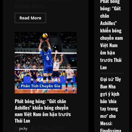
Phát bóng
Bài học từ vụ...
hỏng: “Gót
chân
Read
Read More
more
Achilles”
about
khiến bóng
Ayala
thừa
chuyền nam
nhận
sai
Việt Nam
lầm:
‘Tôi
ôm hận
đã
để
trước Thái
cảm
Lan
xúc
lấn
át’
Đại sứ Tây
–
Bài
Ban Nha
Phân Tích Chuyên Gia
học
từ
gợi ý kịch
vụ
ẩu
bản ‘chia
Phát bóng hỏng: “Gót chân
đả
Achilles” khiến bóng chuyền
tay trong
sau
chung
nam Việt Nam ôm hận trước
mơ’ cho
kết
Thái Lan
World
Messi:
Cup
jacky
23 Tháng 7, 2026
Finalissima