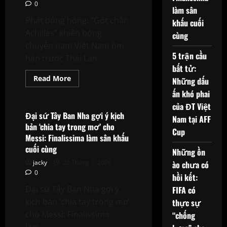
0
làm sân
Phát bóng hỏng: “Gót chân
khấu cuối
Achilles” khiến bóng
cùng
chuyền nam Việt Nam ôm
5 trận cầu
hận trước Thái Lan...
bất tử:
Read
Read More
Những dấu
more
Phân Tích Chuyên Gia
about
ấn khó phai
Phát
của ĐT Việt
bóng
hỏng:
Đại sứ Tây Ban Nha gợi ý kịch
Nam tại AFF
“Gót
bản ‘chia tay trong mơ’ cho
chân
Cup
Achilles”
Messi: Finalissima làm sân khấu
khiến
cuối cùng
bóng
Những ồn
chuyền
jacky
22 Tháng 7, 2026
nam
ào chưa có
Việt
0
hồi kết:
Nam
ôm
Đại sứ Tây Ban Nha gợi ý
FIFA có
hận
trước
kịch bản ‘chia tay trong mơ’
thực sự
Thái
Lan
cho Messi: Finalissima
“chống