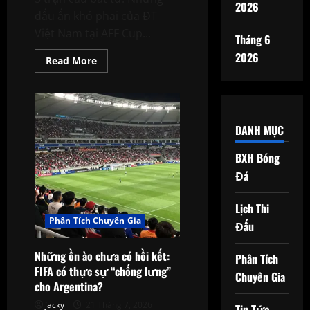
2026
dấu ấn khó phai của ĐT
Việt Nam tại AFF Cup...
Tháng 6
2026
Read
Read More
more
about
5
trận
cầu
bất
tử:
DANH MỤC
Những
dấu
BXH Bóng
ấn
khó
Đá
phai
của
ĐT
Việt
Lịch Thi
Nam
Phân Tích Chuyên Gia
Đấu
tại
AFF
Cup
Những ồn ào chưa có hồi kết:
Phân Tích
FIFA có thực sự “chống lưng”
Chuyên Gia
cho Argentina?
jacky
21 Tháng 7, 2026
Tin Tức