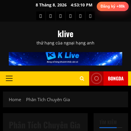
Skip
8 Tháng 8, 2026
4:53:11 PM
Đăng ký +88k
to
BXH
Lịch
Phân
Tin
Tỷ
trực
content
Bóng
Thi
Tích
Tức
Lệ
tiếp
klive
Đá
Đấu
Chuyên
Bóng
Kèo
bóng
Gia
Đá
đá
thứ hạng của ngoại hạng anh
BONGDA
Primary
Menu
Home
Phân Tích Chuyên Gia
Phân Tích Chuyên Gia
TÌM KIẾM