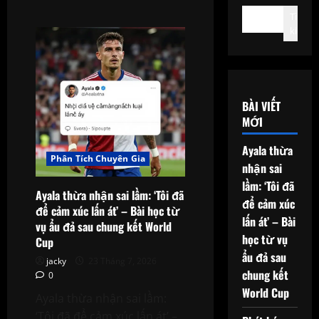
Tìm
kiếm
BÀI VIẾT
MỚI
Ayala thừa
Phân Tích Chuyên Gia
nhận sai
lầm: ‘Tôi đã
Ayala thừa nhận sai lầm: ‘Tôi đã
để cảm xúc
để cảm xúc lấn át’ – Bài học từ
lấn át’ – Bài
vụ ẩu đả sau chung kết World
học từ vụ
Cup
ẩu đả sau
jacky
23 Tháng 7, 2026
chung kết
0
World Cup
Ayala thừa nhận sai lầm:
‘Tôi đã để cảm xúc lấn át’ –