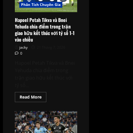
viên
Phân Tích Chuyên Gia
ngọc
thô
Hapoel Petah Tikva và Bnei
Yehuda chia điểm trong trận
giao hữu kết thúc với tỷ số 1-1
vào chiều
jacky
21 Tháng 7, 2026
0
Hapoel Petah Tikva và Bnei
Yehuda chia điểm trong
trận giao hữu kết thúc với
tỷ số...
Read
Read More
more
about
Hapoel
Petah
Tikva
và
Bnei
Yehuda