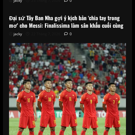
jacky
23 Tháng 7, 2026
0
Phân Tích Chuyên Gia
Đại sứ Tây Ban Nha gợi ý kịch bản ‘chia tay trong
mơ’ cho Messi: Finalissima làm sân khấu cuối cùng
jacky
22 Tháng 7, 2026
0