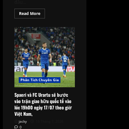
đấu...
Read
Read More
more
about
World
Cup
2026:
Phân
tích
chuyên
sâu
các
trận
đấu
ngày
18/7
–
Cục
Phân Tích Chuyên Gia
diện
bảng
đấu
nóng
Spaeri và FC Urartu sẽ bước
hơn
vào trận giao hữu quốc tế vào
bao
giờ
lúc 19h00 ngày 17/07 theo giờ
hết
Việt Nam,
jacky
16 Tháng 7, 2026
0