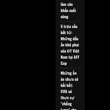
làm sân
khấu cuối
cùng
5 trận cầu
bất tử:
Những dấu
ấn khó phai
của ĐT Việt
Nam tại AFF
Cup
Những ồn
ào chưa có
hồi kết:
FIFA có
thực sự
“chống
lưng” cho