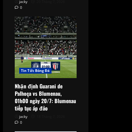
jacky
20 Tháng 7, 2026
0
Tin Tức Bóng Đá
Nhận định Guarani de
Palhoça vs Blumenau,
01h00 ngày 20/7: Blumenau
tiếp tục áp đảo
jacky
18 Tháng 7, 2026
0