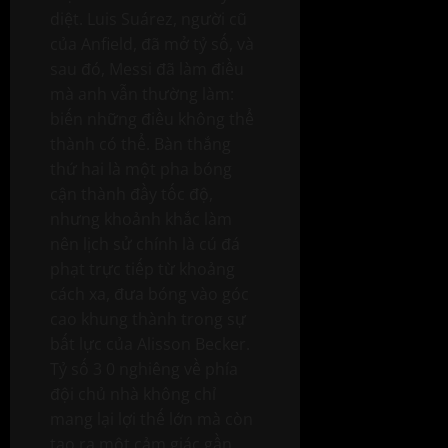
diệt. Luis Suárez, người cũ
của Anfield, đã mở tỷ số, và
sau đó, Messi đã làm điều
mà anh vẫn thường làm:
biến những điều không thể
thành có thể. Bàn thắng
thứ hai là một pha bóng
cận thành đầy tốc độ,
nhưng khoảnh khắc làm
nên lịch sử chính là cú đá
phạt trực tiếp từ khoảng
cách xa, đưa bóng vào góc
cao khung thành trong sự
bất lực của Alisson Becker.
Tỷ số 3 0 nghiêng về phía
đội chủ nhà không chỉ
mang lại lợi thế lớn mà còn
tạo ra một cảm giác gần