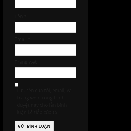
Tên
*
Email
*
Trang web
Lưu tên của tôi, email, và
trang web trong trình
duyệt này cho lần bình
luận kế tiếp của tôi.