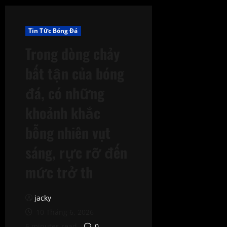
Tin Tức Bóng Đá
Trong dòng chảy
bất tận của bóng
đá, có những
khoảnh khắc
bỗng nhiên vụt
sáng, rực rỡ đến
mức trở th
jacky
10 Tháng 6, 2026
6 minutes read
0