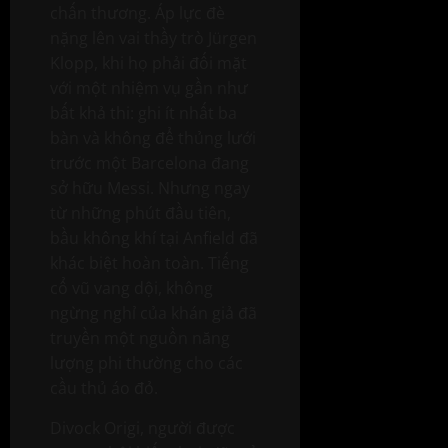
chấn thương. Áp lực đè
nặng lên vai thầy trò Jürgen
Klopp, khi họ phải đối mặt
với một nhiệm vụ gần như
bất khả thi: ghi ít nhất ba
bàn và không để thủng lưới
trước một Barcelona đang
sở hữu Messi. Nhưng ngay
từ những phút đầu tiên,
bầu không khí tại Anfield đã
khác biệt hoàn toàn. Tiếng
cổ vũ vang dội, không
ngừng nghỉ của khán giả đã
truyền một nguồn năng
lượng phi thường cho các
cầu thủ áo đỏ.
Divock Origi, người được