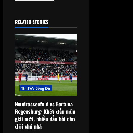
RELATED STORIES
Tin Tức Bóng Đá
Neudrossenfeld vs Fortuna
Regensburg: Khởi đầu mùa
giải mới, nhiều dấu hỏi cho
đội chủ nhà