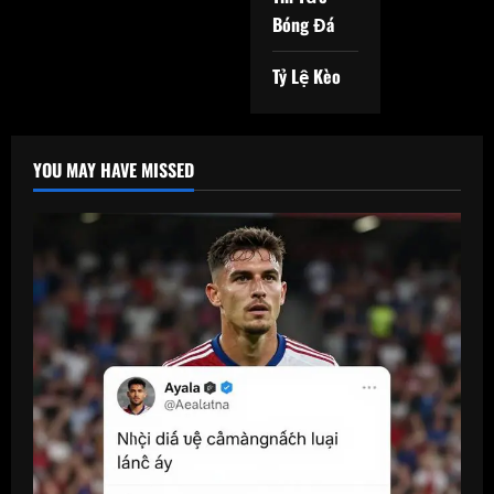
Bóng Đá
Tỷ Lệ Kèo
YOU MAY HAVE MISSED