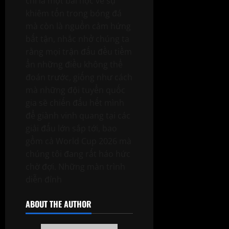
chỉ là một bài học về sự
khiêm tốn trong bóng đá
mà còn là nguồn cảm hứng
bất tận, nhắc nhở chúng ta
rằng mọi trận đấu đều tiềm
ẩn những điều không thể
đoán trước, giống như cách
mà những đội tuyển quốc
gia sẽ chiến đấu hết mình
để giành vinh quang tại các
giải đấu lớn sắp tới, bao
gồm cả World Cup 2026 mà
chúng tôi đang rất háo hức
chờ đợi. Những màn trình
diễn đỉnh
ABOUT THE AUTHOR