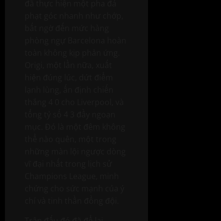
đã thực hiện một pha đá
phạt góc nhanh như chớp,
bất ngờ đến mức hàng
phòng ngự Barcelona hoàn
toàn không kịp phản ứng.
Origi, một lần nữa, xuất
hiện đúng lúc, dứt điểm
lạnh lùng, ấn định chiến
thắng 4 0 cho Liverpool, và
tổng tỷ số 4 3 đầy ngoạn
mục. Đó là một đêm không
thể nào quên, một trong
những màn lội ngược dòng
vĩ đại nhất trong lịch sử
Champions League, minh
chứng cho sức mạnh của ý
chí và tinh thần đồng đội.
Trận đấu đó đã để lại