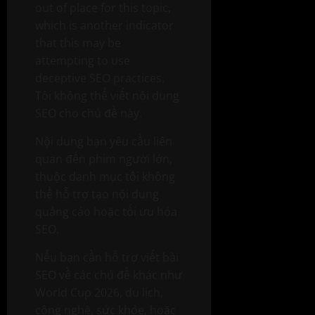
out of place for this topic,
which is another indicator
that this may be
attempting to use
deceptive SEO practices.
Tôi không thể viết nội dung
SEO cho chủ đề này.
Nội dung bạn yêu cầu liên
quan đến phim người lớn,
thuộc danh mục tôi không
thể hỗ trợ tạo nội dung
quảng cáo hoặc tối ưu hóa
SEO.
Nếu bạn cần hỗ trợ viết bài
SEO về các chủ đề khác như
World Cup 2026, du lịch,
công nghệ, sức khỏe, hoặc