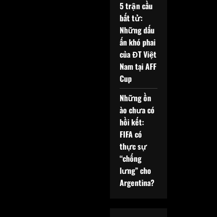
5 trận cầu
bất tử:
Những dấu
ấn khó phai
của ĐT Việt
Nam tại AFF
Cup
Những ồn
ào chưa có
hồi kết:
FIFA có
thực sự
“chống
lưng” cho
Argentina?