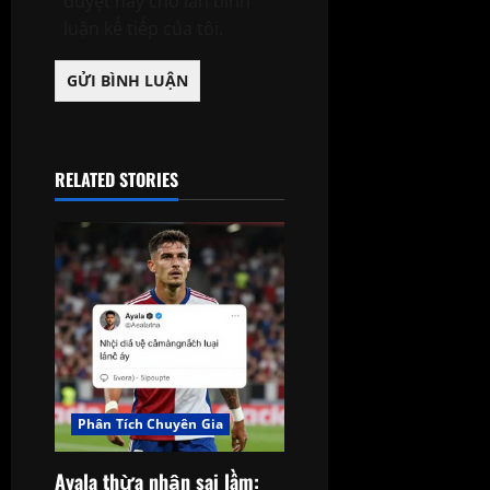
duyệt này cho lần bình
luận kế tiếp của tôi.
RELATED STORIES
Phân Tích Chuyên Gia
Ayala thừa nhận sai lầm: