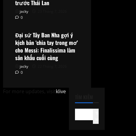
trước Thái Lan
jacky
23 Tháng 7, 2026
0
Phân Tích Chuyên Gia
Đại sứ Tây Ban Nha gợi ý
kịch bản ‘chia tay trong mơ’
cho Messi: Finalissima làm
sân khấu cuối cùng
jacky
22 Tháng 7, 2026
0
For more updates, visit
klive
TÌM KIẾM
Tìm
kiếm