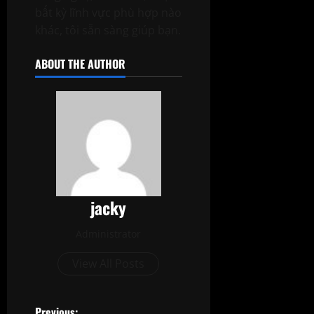
bất kỳ lĩnh vực phù hợp nào
khác, tôi sẵn sàng giúp bạn.
ABOUT THE AUTHOR
jacky
Administrator
View All Posts
Previous: