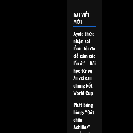
BÀI VIẾT
MỚI
Ayala thừa
nhận sai
lầm: ‘Tôi đã
để cảm xúc
lấn át’ – Bài
học từ vụ
ẩu đả sau
chung kết
World Cup
Phát bóng
hỏng: “Gót
chân
Achilles”