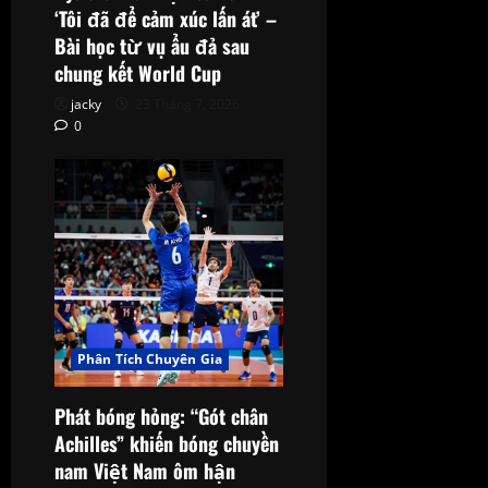
‘Tôi đã để cảm xúc lấn át’ –
Bài học từ vụ ẩu đả sau
chung kết World Cup
jacky
23 Tháng 7, 2026
0
Phân Tích Chuyên Gia
Phát bóng hỏng: “Gót chân
Achilles” khiến bóng chuyền
nam Việt Nam ôm hận