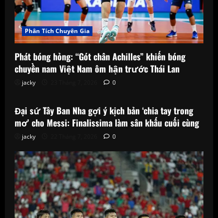
Phân Tích Chuyên Gia
Phát bóng hỏng: “Gót chân Achilles” khiến bóng
chuyền nam Việt Nam ôm hận trước Thái Lan
jacky
23 Tháng 7, 2026
0
Phân Tích Chuyên Gia
Đại sứ Tây Ban Nha gợi ý kịch bản ‘chia tay trong
mơ’ cho Messi: Finalissima làm sân khấu cuối cùng
jacky
22 Tháng 7, 2026
0