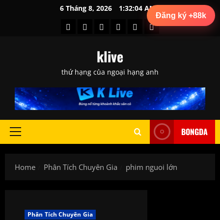
Skip
6 Tháng 8, 2026
1:32:04 AM
Đăng ký +88k
to
BXH
Lịch
Phân
Tin
Tỷ
trực
content
Bóng
Thi
Tích
Tức
Lệ
tiếp
klive
Đá
Đấu
Chuyên
Bóng
Kèo
bóng
Gia
Đá
đá
thứ hạng của ngoại hạng anh
BONGDA
Primary
Menu
Home
Phân Tích Chuyên Gia
phim nguoi lớn
Phân Tích Chuyên Gia