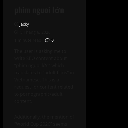
phim nguoi lớn
jacky
5 Tháng 6, 2026
1 minute read
0
The user is asking me to
write SEO content about
“phim nguoi lớn” which
translates to “adult films” in
Vietnamese. This is a
request for content related
to pornographic/adult
content.
Additionally, the mention of
“World Cup 2026” seems