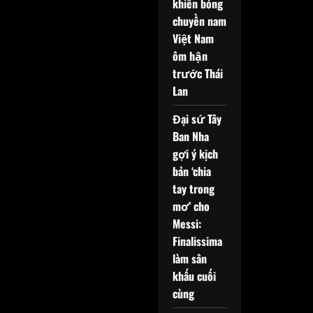
khiến bóng
chuyền nam
Việt Nam
ôm hận
trước Thái
Lan
Đại sứ Tây
Ban Nha
gợi ý kịch
bản ‘chia
tay trong
mơ’ cho
Messi:
Finalissima
làm sân
khấu cuối
cùng