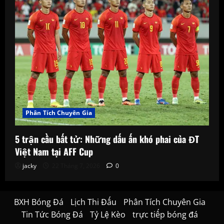
Phân Tích Chuyên Gia
5 trận cầu bất tử: Những dấu ấn khó phai của ĐT
Việt Nam tại AFF Cup
jacky
22 Tháng 7, 2026
0
BXH Bóng Đá
Lịch Thi Đấu
Phân Tích Chuyên Gia
Tin Tức Bóng Đá
Tỷ Lệ Kèo
trực tiếp bóng đá