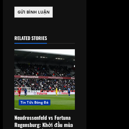
RELATED STORIES
Tin Tức Bóng Đá
Neudrossenfeld vs Fortuna
Regensburg: Khởi đầu mùa