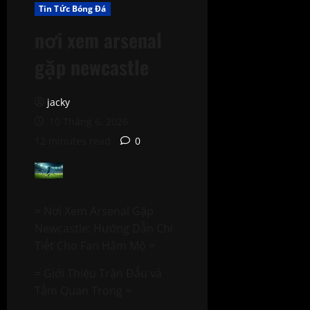
Tin Tức Bóng Đá
nơi xem arsenal
gặp newcastle
jacky
10 Tháng 6, 2026
12 minutes read
0
= Nơi Xem Arsenal Gặp
Newcastle: Hướng Dẫn Chi
Tiết Cho Fan Hâm Mộ =
= Giới Thiệu Trận Đấu và
Tầm Quan Trọng =