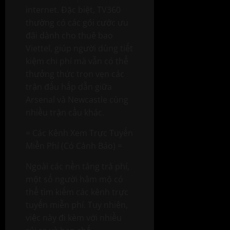
internet. Đặc biệt, TV360
thường có các gói cước ưu
đãi dành cho thuê bao
Viettel, giúp người dùng tiết
kiệm chi phí mà vẫn có thể
thưởng thức trọn vẹn các
trận đấu hấp dẫn giữa
Arsenal và Newcastle cùng
nhiều trận cầu khác.
= Các Kênh Xem Trực Tuyến
Miễn Phí (Có Cảnh Báo) =
Ngoài các nền tảng trả phí,
một số người hâm mộ có
thể tìm kiếm các kênh trực
tuyến miễn phí. Tuy nhiên,
việc này đi kèm với nhiều