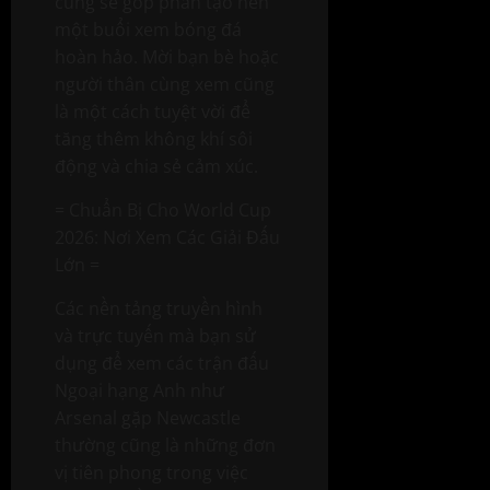
cũng sẽ góp phần tạo nên
một buổi xem bóng đá
hoàn hảo. Mời bạn bè hoặc
người thân cùng xem cũng
là một cách tuyệt vời để
tăng thêm không khí sôi
động và chia sẻ cảm xúc.
= Chuẩn Bị Cho World Cup
2026: Nơi Xem Các Giải Đấu
Lớn =
Các nền tảng truyền hình
và trực tuyến mà bạn sử
dụng để xem các trận đấu
Ngoại hạng Anh như
Arsenal gặp Newcastle
thường cũng là những đơn
vị tiên phong trong việc