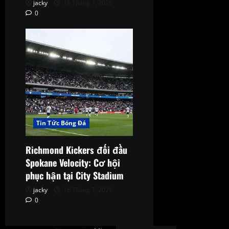
jacky
18 Tháng 7, 2026
0
Tin Tức Bóng Đá
Richmond Kickers đối đầu
Spokane Velocity: Cơ hội
phục hận tại City Stadium
jacky
16 Tháng 7, 2026
0