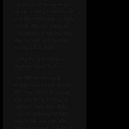
yêu thích. Nhiều quán còn
có các chương trình khuyến
mãi đặc biệt trong các ngày
có trận đấu lớn, mang lại
trải nghiệm xã hội hóa độc
đáo mà việc xem tại nhà
không thể có được.
= Ứng Dụng Di Động và
Website Chính Thức =
Hầu hết các nền tảng
truyền hình trả phí như K+,
FPT Play, TV360 đều cung
cấp ứng dụng di động và
website chính thức. Điều
này cho phép người hâm
mộ có thể xem trận đấu
mọi lúc, mọi nơi, chỉ cần có