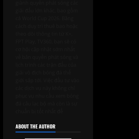
giành quyền phát sóng các
giải đấu lớn khác, bao gồm
cả World Cup 2026. Bằng
cách duy trì thuê bao hoặc
theo dõi thông tin từ K+,
FPT Play, TV360, bạn sẽ có
cơ hội cập nhật sớm nhất
về bản quyền phát sóng và
lịch trình các trận đấu của
giải vô địch bóng đá thế
giới sắp tới. Việc đầu tư vào
các dịch vụ này không chỉ
phục vụ nhu cầu xem bóng
đá câu lạc bộ mà còn là sự
chuẩn bị tốt nhất để
ABOUT THE AUTHOR