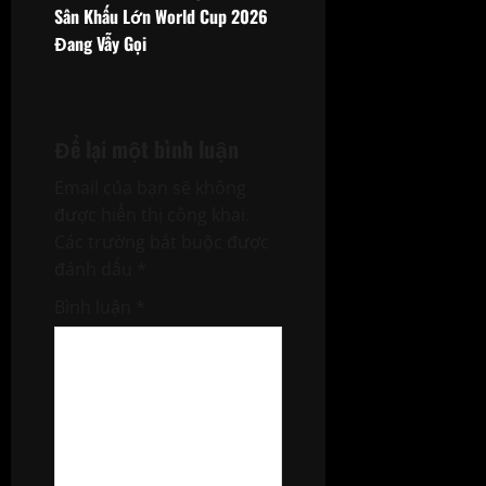
Sân Khấu Lớn World Cup 2026
n
Đang Vẫy Gọi
a
v
Để lại một bình luận
i
Email của bạn sẽ không
g
được hiển thị công khai.
Các trường bắt buộc được
a
đánh dấu
*
t
Bình luận
*
i
o
n