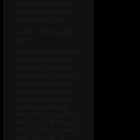
tải ổn định và giao diện
thân thiện là những điểm
cộng lớn của FPT Play.
== TV360 – Dễ Dàng Tiếp
Cận ==
TV360 của Viettel là một lựa
chọn khác đáng cân nhắc
cho những ai muốn xem
Ngoại hạng Anh. Nền tảng
này cũng đã sở hữu bản
quyền phát sóng một số
giải đấu lớn, bao gồm cả
giải đấu cao nhất nước
Anh. TV360 nổi bật với khả
năng tiếp cận dễ dàng qua
ứng dụng di động, website
và các thiết bị kết nối