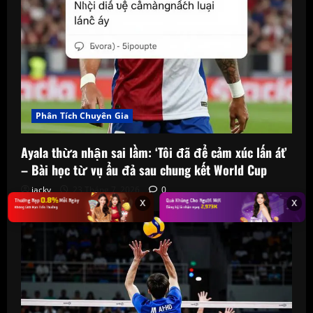
Phân Tích Chuyên Gia
Ayala thừa nhận sai lầm: ‘Tôi đã để cảm xúc lấn át’
– Bài học từ vụ ẩu đả sau chung kết World Cup
jacky
23 Tháng 7, 2026
0
x
x