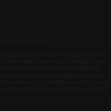
ng Đá World Cup 2026 =
ỷ số bóng đá hàng đầu, mang đến cho người hâm mộ
ấu nhanh chóng và chính xác nhất. Trong bối cảnh
ếm thông tin bóng đá trực tuyến ngày càng tăng
hỉ cung cấp tỷ số mà còn mang đến các tính năng
g kê trận đấu và tin tức bóng đá hot nhất. Đây chính
óng đá và muốn nắm bắt mọi diễn biến của giải đấu