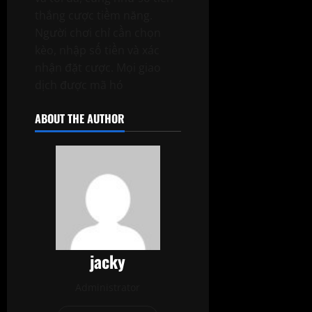
thắng cược tiềm năng.
Người chơi chỉ cần chọn
kèo, nhập số tiền và xác
nhận đặt cược. Mọi giao
dịch được mã hó
ABOUT THE AUTHOR
jacky
Administrator