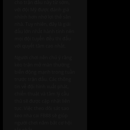
cho trận đấu này từ sớm,
với đội Mỹ được đánh giá
nhỉnh hơn nhờ lợi thế sân
nhà. Tuy nhiên, đây là giải
đấu lớn nhất hành tinh nên
mọi đội tuyển đều thi đấu
với quyết tâm cao nhất.
Người chơi nên chú ý rằng
kèo trận mở màn thường
biến động mạnh trong tuần
trước trận đấu. Các thông
tin về đội hình xuất phát,
chiến thuật và tâm lý cầu
thủ sẽ được cập nhật liên
tục. Việc theo dõi sát sao
keo nha cai FB88 sẽ giúp
người chơi nắm bắt cơ hội