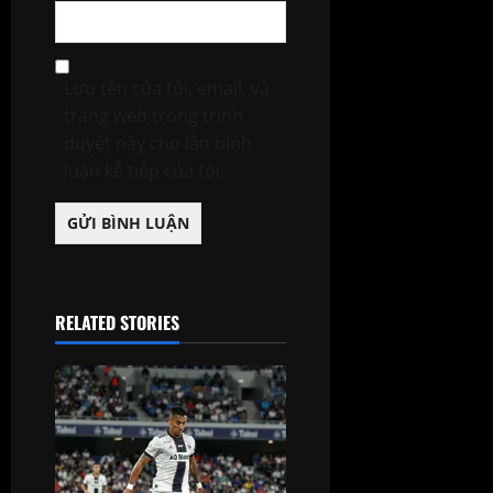
Lưu tên của tôi, email, và
trang web trong trình
duyệt này cho lần bình
luận kế tiếp của tôi.
RELATED STORIES