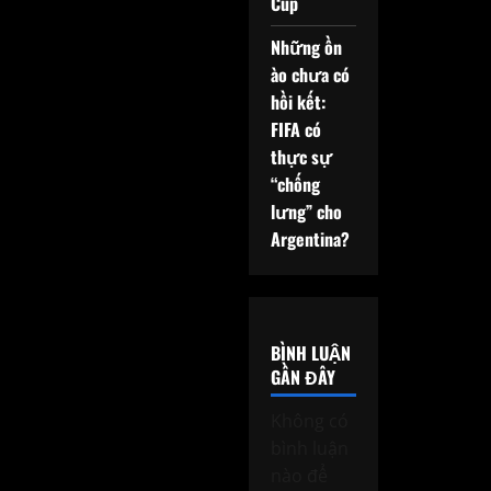
Cup
Những ồn
ào chưa có
hồi kết:
FIFA có
thực sự
“chống
lưng” cho
Argentina?
BÌNH LUẬN
GẦN ĐÂY
Không có
bình luận
nào để