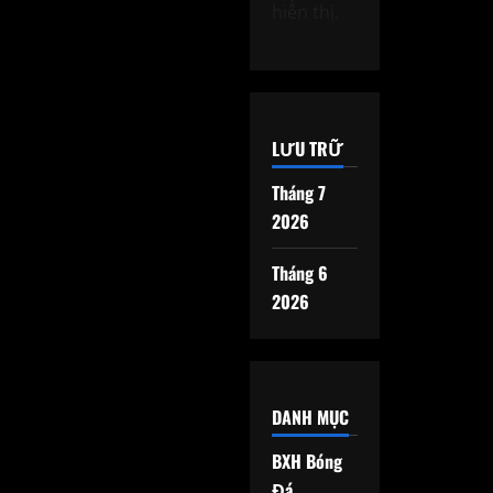
hiển thị.
LƯU TRỮ
Tháng 7
2026
Tháng 6
2026
DANH MỤC
BXH Bóng
Đá