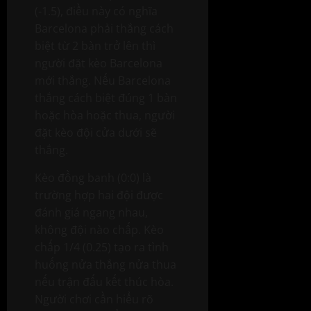
(-1.5), điều này có nghĩa
Barcelona phải thắng cách
biệt từ 2 bàn trở lên thì
người đặt kèo Barcelona
mới thắng. Nếu Barcelona
thắng cách biệt đúng 1 bàn
hoặc hòa hoặc thua, người
đặt kèo đội cửa dưới sẽ
thắng.
Kèo đồng banh (0:0) là
trường hợp hai đội được
đánh giá ngang nhau,
không đội nào chấp. Kèo
chấp 1/4 (0.25) tạo ra tình
huống nửa thắng nửa thua
nếu trận đấu kết thúc hòa.
Người chơi cần hiểu rõ