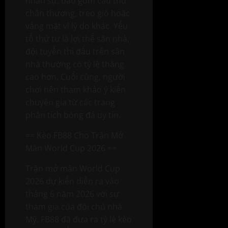
nhân sự, bao gồm cầu thủ
chấn thương, treo giò hoặc
vắng mặt vì lý do khác. Yếu
tố thứ tư là lợi thế sân nhà,
đội tuyển thi đấu trên sân
nhà thường có tỷ lệ thắng
cao hơn. Cuối cùng, người
chơi nên tham khảo ý kiến
chuyên gia từ các trang
phân tích bóng đá uy tín.
== Kèo FB88 Cho Trận Mở
Màn World Cup 2026 ==
Trận mở màn World Cup
2026 dự kiến diễn ra vào
tháng 6 năm 2026 với sự
tham gia của đội chủ nhà
Mỹ. FB88 đã đưa ra tỷ lệ kèo