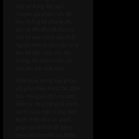
này sử dụng đội ngũ
chuyên gia phân tích dữ
liệu, thống kê phong độ,
lịch sử đối đầu để đưa ra
con số kèo chính xác nhất.
Người chơi sẽ dựa vào tỷ lệ
kèo để đặt cược vào đội
thắng, đội thua hoặc các
loại kèo đặc biệt khác.
FB88 hoạt động hợp pháp
với giấy phép PAGCOR, đảm
bảo mọi giao dịch cá cược
diễn ra công bằng và minh
bạch. Giao diện trang web
được thiết kế trực quan,
giúp người chơi dễ dàng
theo dõi keo nha cai FB88