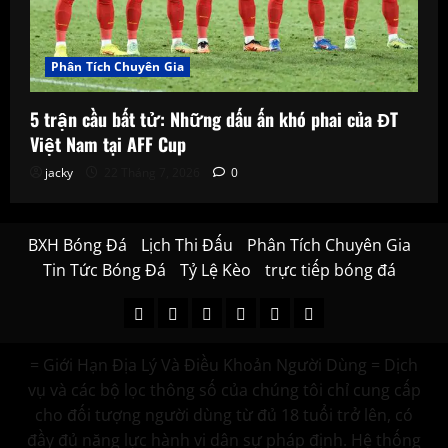
Phân Tích Chuyên Gia
5 trận cầu bất tử: Những dấu ấn khó phai của ĐT
Việt Nam tại AFF Cup
jacky
22 Tháng 7, 2026
0
BXH Bóng Đá
Lịch Thi Đấu
Phân Tích Chuyên Gia
Tin Tức Bóng Đá
Tỷ Lệ Kèo
trực tiếp bóng đá
BXH
Lịch
Phân
Tin
Tỷ
trực
Bóng
Thi
Tích
Tức
Lệ
tiếp
= Giới Hạn Địa Lý Và Điều Khoản Người Dùng = Dịch
Đá
Đấu
Chuyên
Bóng
Kèo
bóng
vụ và các bộ lọc thông số của chúng tôi chỉ cung cấp
Gia
Đá
đá
cho đối tượng người dùng từ đủ 18 tuổi trở lên, có
đầy đủ năng lực hành vi dân sự pháp định. Hệ thống