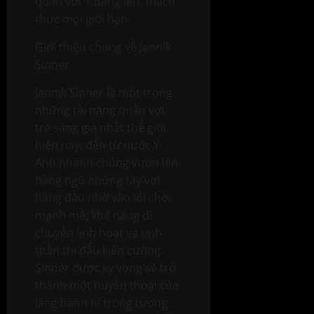
quần vợt Ý đang lên, thách
thức mọi giới hạn
Giới thiệu chung về Jannik
Sinner
Jannik Sinner là một trong
những tài năng quần vợt
trẻ sáng giá nhất thế giới
hiện nay, đến từ nước Ý.
Anh nhanh chóng vươn lên
hàng ngũ những tay vợt
hàng đầu nhờ vào lối chơi
mạnh mẽ, khả năng di
chuyển linh hoạt và tinh
thần thi đấu kiên cường.
Sinner được kỳ vọng sẽ trở
thành một huyền thoại của
làng banh nỉ trong tương