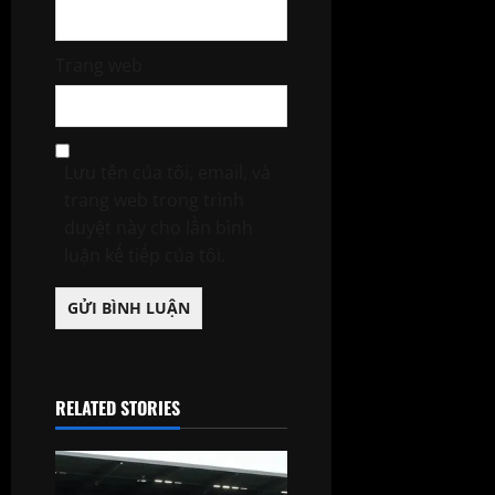
Trang web
Lưu tên của tôi, email, và
trang web trong trình
duyệt này cho lần bình
luận kế tiếp của tôi.
RELATED STORIES