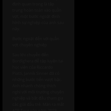
định quan trọng là tập
trung hoàn toàn vào quần
vợt, một bước ngoặt định
hình sự nghiệp của anh sau
này.
Bước ngoặt đến với quần
vợt chuyên nghiệp
Sau khi chuyển đến
Bordighera để tập luyện tại
học viện của Riccardo
Piatti, Jannik Sinner đã có
những bước tiến vượt bậc.
Anh nhanh chóng thích
nghi với môi trường chuyên
nghiệp và bắt đầu tham gia
các giải đấu trẻ. Màn ra mắt
ATP Tour vào năm 2019