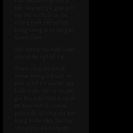
trận đấu đỉnh cao này là
nền tảng quý giá, giúp anh
học hỏi và chuẩn bị cho
những bước tiến xa hơn
trong tương lai tại các giải
Grand Slam.
Ảnh hưởng của huấn luyện
viên và đội ngũ hỗ trợ
Thành công của Jannik
Sinner không thể tách rời
khỏi sự hỗ trợ của đội ngũ
huấn luyện viên và chuyên
gia. Riccardo Piatti là người
đã định hình lối chơi và
phát triển tài năng của anh
trong nhiều năm. Sau này,
với sự thay đổi trong đội