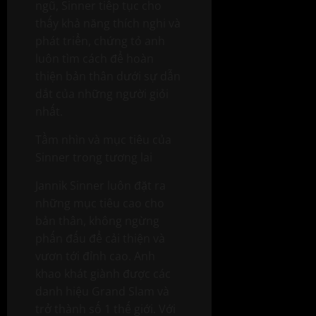
ngũ, Sinner tiếp tục cho
thấy khả năng thích nghi và
phát triển, chứng tỏ anh
luôn tìm cách để hoàn
thiện bản thân dưới sự dẫn
dắt của những người giỏi
nhất.
Tầm nhìn và mục tiêu của
Sinner trong tương lai
Jannik Sinner luôn đặt ra
những mục tiêu cao cho
bản thân, không ngừng
phấn đấu để cải thiện và
vươn tới đỉnh cao. Anh
khao khát giành được các
danh hiệu Grand Slam và
trở thành số 1 thế giới. Với