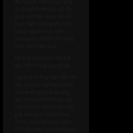
đó, Sinner còn có kỹ năng
di chuyển trên sân rất tốt,
giúp anh bao quát sân và
thực hiện những pha cứu
bóng ngoạn mục, biến
phòng thủ thành tấn công
một cách hiệu quả.
Những thành tích nổi bật
đầu tiên trong sự nghiệp
Ngay từ những năm đầu thi
đấu chuyên nghiệp, Jannik
Sinner đã gây tiếng vang
lớn. Anh trở thành tay vợt
trẻ nhất lọt vào tứ kết một
giải Masters 1000 (Rome
2020) và giành danh hiệu
ATP đầu tiên tại Sofia Open