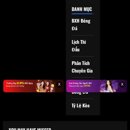
DANH MỤC
BXH Bóng
Đá
Lịch Thi
Đấu
Phân Tích
Chuyên Gia
Tin Tức
x
x
Bóng Đá
Tỷ Lệ Kèo