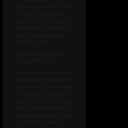
đánh dấu sự khởi đầu của
một hành trình đầy hứa
hẹn, khi anh liên tục gây ấn
tượng với các chiến thắng
trước những đối thủ dày
dặn kinh nghiệm.
Phong cách thi đấu đặc
trưng và thế mạnh
Jannik Sinner nổi bật với lối
chơi tấn công dũng mãnh
từ cuối sân, sở hữu những
cú thuận tay và trái tay cực
kỳ uy lực. Anh có khả năng
tạo ra tốc độ bóng cao và
độ xoáy lớn, gây áp lực liên
tục lên đối thủ. Bên cạnh