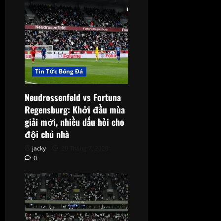
Tin Tức Bóng Đá
Neudrossenfeld vs Fortuna
Regensburg: Khởi đầu mùa
giải mới, nhiều dấu hỏi cho
đội chủ nhà
jacky
20 Tháng 7, 2026
0