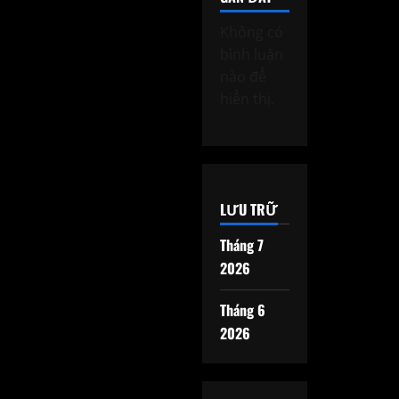
Không có
bình luận
nào để
hiển thị.
LƯU TRỮ
Tháng 7
2026
Tháng 6
2026