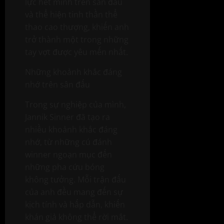
lực hết mình trên sân đấu
và thể hiện tinh thần thể
thao cao thượng, khiến anh
trở thành một trong những
tay vợt được yêu mến nhất.
Những khoảnh khắc đáng
nhớ trên sân đấu
Trong sự nghiệp của mình,
Jannik Sinner đã tạo ra
nhiều khoảnh khắc đáng
nhớ, từ những cú đánh
winner ngoạn mục đến
những pha cứu bóng
không tưởng. Mỗi trận đấu
của anh đều mang đến sự
kịch tính và hấp dẫn, khiến
khán giả không thể rời mắt.