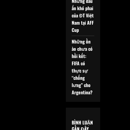
Những dấu
ấn khó phai
của ĐT Việt
Nam tại AFF
Cup
Những ồn
ào chưa có
hồi kết:
FIFA có
thực sự
“chống
lưng” cho
Argentina?
BÌNH LUẬN
GẦN ĐÂY