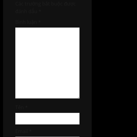
i
Các trường bắt buộc được
g
đánh dấu
*
Bình luận
*
a
t
i
o
n
Tên
*
Email
*