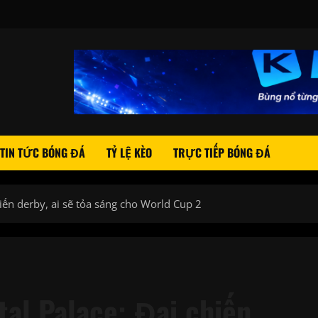
TIN TỨC BÓNG ĐÁ
TỶ LỆ KÈO
TRỰC TIẾP BÓNG ĐÁ
hiến derby, ai sẽ tỏa sáng cho World Cup 2
tal Palace: Đại chiến