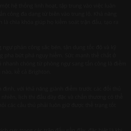
ột hệ thống linh hoạt, tập trung vào việc luân
ấn công đa dạng từ biên vào trung lộ. Khả năng
h là chìa khóa giúp họ kiểm soát trận đấu, tạo ra
g ngự phản công sắc bén, tận dụng tốc độ và kỹ
ng pha bứt phá nguy hiểm. Sức mạnh thể chất ở
ái nhanh chóng từ phòng ngự sang tấn công là điểm
 nào, kể cả Brighton.
định, với khả năng giành điểm trước các đối thủ
uy nhiên, lịch thi đấu dày đặc và chấn thương có thể
i các cầu thủ phải luôn giữ được thể trạng tốt
ch cực trong các trận đấu gần đây, đặc biệt là khi