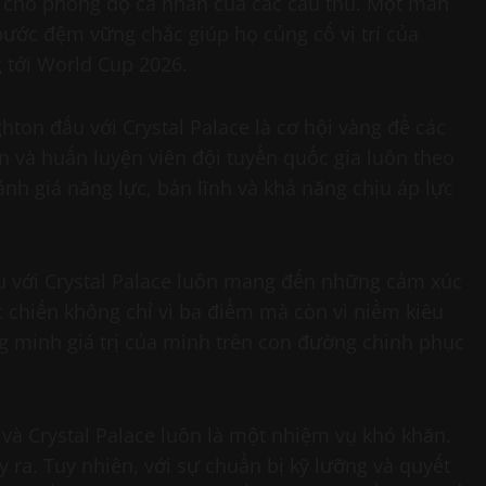
 cho phong độ cá nhân của các cầu thủ. Một màn
 bước đệm vững chắc giúp họ củng cố vị trí của
 tới World Cup 2026.
hton đấu với Crystal Palace là cơ hội vàng để các
ên và huấn luyện viên đội tuyển quốc gia luôn theo
nh giá năng lực, bản lĩnh và khả năng chịu áp lực
ấu với Crystal Palace luôn mang đến những cảm xúc
chiến không chỉ vì ba điểm mà còn vì niềm kiêu
g minh giá trị của mình trên con đường chinh phục
 và Crystal Palace luôn là một nhiệm vụ khó khăn.
y ra. Tuy nhiên, với sự chuẩn bị kỹ lưỡng và quyết