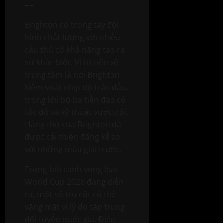
==
Brighton có trong tay đội
hình chất lượng với nhiều
cầu thủ có khả năng tạo ra
sự khác biệt. Vị trí tiền vệ
trung tâm là nơi Brighton
kiểm soát nhịp độ trận đấu,
trong khi bộ ba tiền đạo có
tốc độ và kỹ thuật vượt trội.
Hàng thủ của Brighton đã
được cải thiện đáng kể so
với những mùa giải trước.
Trong bối cảnh vòng loại
World Cup 2026 đang diễn
ra, một số trụ cột có thể
vắng mặt vì lý do tập trung
đội tuyển quốc gia. Điều