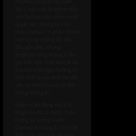
Premier League vào năm
2017, các trận Brighton đấu
với Chelsea luôn diễn ra rất
quyết liệt. Thống kê cho
thấy Chelsea có phần nhỉnh
hơn trong những lần đối
đầu gần đây, nhưng
Brighton cũng không ít lần
gây bất ngờ. Trận lượt đi tại
Stamford Bridge thường có
tính chất quyết định lớn đối
với cục diện của cả hai đội
trong mùa giải.
Điểm nhấn đáng chú ý là
Brighton đã có được chiến
thắng ấn tượng trước
Chelsea ở mùa giải 2023/24.
Điều này cho thấy khoảng