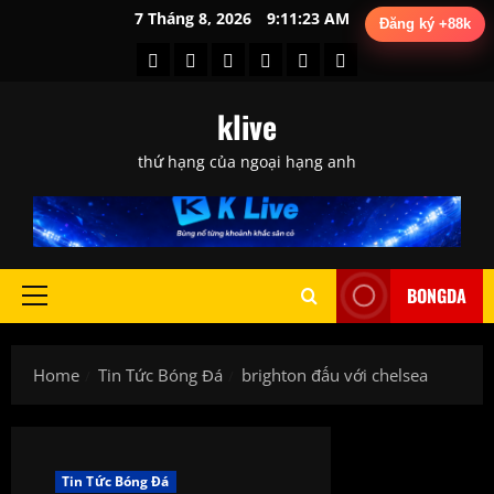
Skip
7 Tháng 8, 2026
9:11:24 AM
Đăng ký +88k
to
BXH
Lịch
Phân
Tin
Tỷ
trực
content
Bóng
Thi
Tích
Tức
Lệ
tiếp
klive
Đá
Đấu
Chuyên
Bóng
Kèo
bóng
Gia
Đá
đá
thứ hạng của ngoại hạng anh
BONGDA
Primary
Menu
Home
Tin Tức Bóng Đá
brighton đấu với chelsea
Tin Tức Bóng Đá