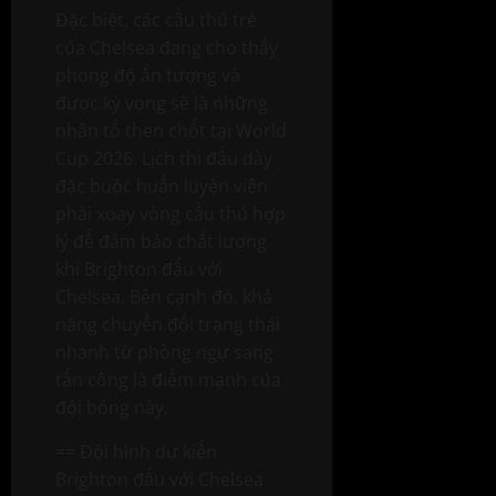
Đặc biệt, các cầu thủ trẻ
của Chelsea đang cho thấy
phong độ ấn tượng và
được kỳ vọng sẽ là những
nhân tố then chốt tại World
Cup 2026. Lịch thi đấu dày
đặc buộc huấn luyện viên
phải xoay vòng cầu thủ hợp
lý để đảm bảo chất lượng
khi Brighton đấu với
Chelsea. Bên cạnh đó, khả
năng chuyển đổi trạng thái
nhanh từ phòng ngự sang
tấn công là điểm mạnh của
đội bóng này.
== Đội hình dự kiến
Brighton đấu với Chelsea