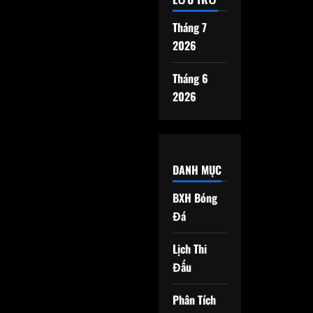
Tháng 7
2026
Tháng 6
2026
DANH MỤC
BXH Bóng
Đá
Lịch Thi
Đấu
Phân Tích