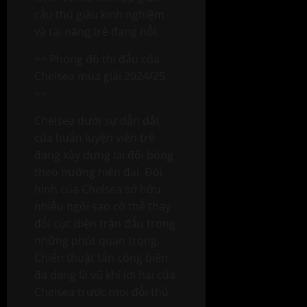
cầu thủ giàu kinh nghiệm
và tài năng trẻ đang nổi.
== Phong độ thi đấu của
Chelsea mùa giải 2024/25
==
Chelsea dưới sự dẫn dắt
của huấn luyện viên trẻ
đang xây dựng lại đội bóng
theo hướng hiện đại. Đội
hình của Chelsea sở hữu
nhiều ngôi sao có thể thay
đổi cục diện trận đấu trong
những phút quan trọng.
Chiến thuật tấn công biên
đa dạng là vũ khí lợi hại của
Chelsea trước mọi đối thủ.