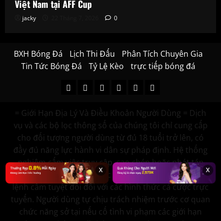
Việt Nam tại AFF Cup
jacky
22 Tháng 7, 2026
0
BXH Bóng Đá
Lịch Thi Đấu
Phân Tích Chuyên Gia
Tin Tức Bóng Đá
Tỷ Lệ Kèo
trực tiếp bóng đá
BXH
Lịch
Phân
Tin
Tỷ
trực
Bóng
Thi
Tích
Tức
Lệ
tiếp
= Giới Hạn Địa Lý Và Điều Khoản Người Dùng = Dịch
Đá
Đấu
Chuyên
Bóng
Kèo
bóng
vụ và các bộ lọc thông số của chúng tôi chỉ cung cấp
Gia
Đá
đá
cho đối tượng người dùng từ đủ 18 tuổi trở lên, có
đầy đủ năng lực hành vi dân sự pháp định. Hệ thống
nghiêm cấm việc truy cập, sao chép hoặc phát tán
x
x
thông tin này từ các quốc gia, vùng lãnh thổ áp đặt
lệnh cấm tuyệt đối đối với các hình thức cá cược trực
tuyến. Người dùng tự chịu trách nhiệm trước cơ quan
chức năng sở tại nếu cố tình vi phạm các giới hạn