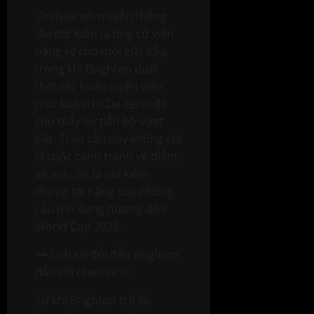
Chelsea với truyền thống
lâu đời luôn là ứng cử viên
nặng ký cho mọi giải đấu,
trong khi Brighton dưới
thời các huấn luyện viên
như Roberto De Zerbi đã
cho thấy sự tiến bộ vượt
bậc. Trận cầu này không chỉ
là cuộc cạnh tranh về điểm
số mà còn là nơi kiểm
chứng tài năng của những
cầu thủ đang hướng đến
World Cup 2026.
== Lịch sử đối đầu Brighton
đấu với Chelsea ==
Từ khi Brighton trở lại